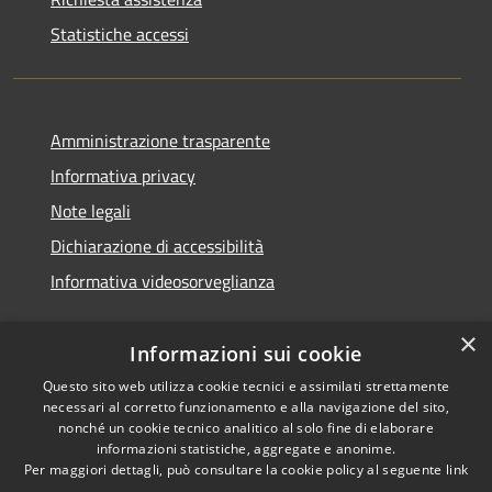
Statistiche accessi
Amministrazione trasparente
Informativa privacy
Note legali
Dichiarazione di accessibilità
Informativa videosorveglianza
×
Informazioni sui cookie
Questo sito web utilizza cookie tecnici e assimilati strettamente
necessari al corretto funzionamento e alla navigazione del sito,
RSS
Copyright © 2026 • Comune di
nonché un cookie tecnico analitico al solo fine di elaborare
Accessibilità
Acate • Powered by
informazioni statistiche, aggregate e anonime.
Privacy
Municipium
Accesso
Per maggiori dettagli, può consultare la cookie policy al seguente
link
•