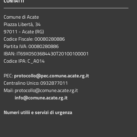
CONTATTI
Comune di Acate
Piazza Libertà, 34
97011 - Acate (RG)
Codice Fiscale: 00080280886
Partita IVA: 00080280886
IBAN: IT69X0503684430T20100100001
Codice IPA: C_A014
PEC:
protocollo@pec.comune.acate.rg.it
Centralino Unico: 0932877011
Mail: protocollo@comune.acate.rg.it
info@comune.acate.rg.it
Numeri utilii e servizi di urgenza