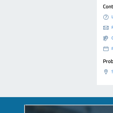
Cont
Prob