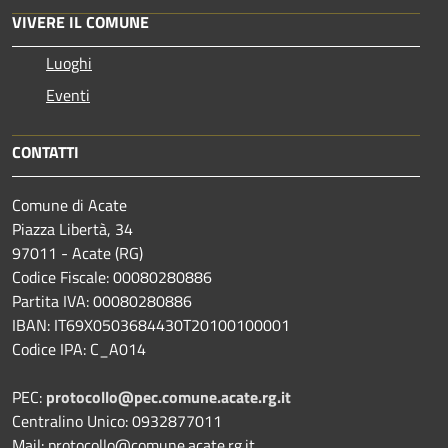
VIVERE IL COMUNE
Luoghi
Eventi
CONTATTI
Comune di Acate
Piazza Libertà, 34
97011 - Acate (RG)
Codice Fiscale: 00080280886
Partita IVA: 00080280886
IBAN: IT69X0503684430T20100100001
Codice IPA: C_A014
PEC:
protocollo@pec.comune.acate.rg.it
Centralino Unico: 0932877011
Mail: protocollo@comune.acate.rg.it