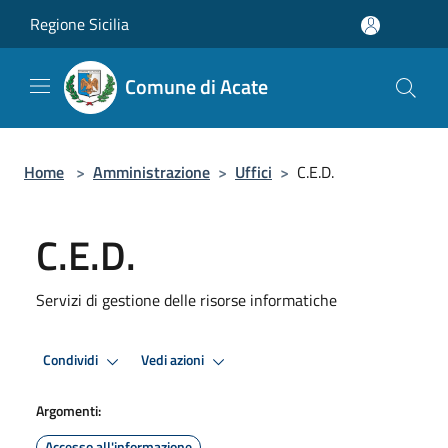
Salta al contenuto principale
Regione Sicilia
Comune di Acate
Home
>
Amministrazione
>
Uffici
>
C.E.D.
C.E.D.
Servizi di gestione delle risorse informatiche
Condividi
Vedi azioni
Argomenti:
Accesso all'informazione