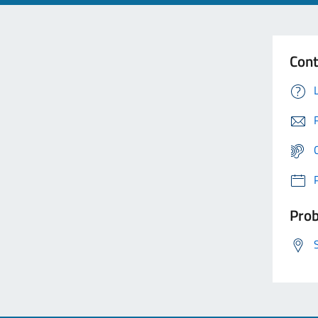
Cont
Prob