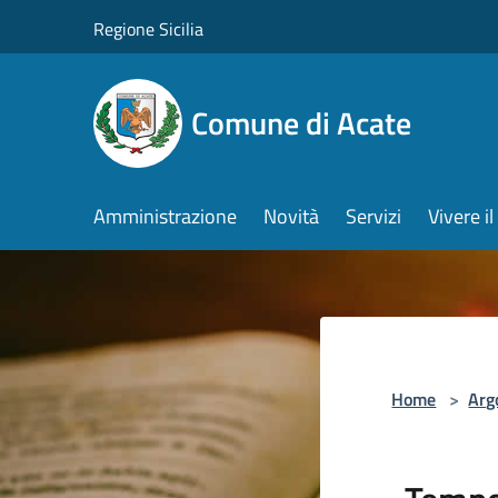
Salta al contenuto principale
Regione Sicilia
Comune di Acate
Amministrazione
Novità
Servizi
Vivere 
Home
>
Arg