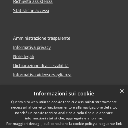
Richiesta assistenza
Statistiche accessi
Amministrazione trasparente
Informativa privacy
Note legali
Dichiarazione di accessibilità
Informativa videosorveglianza
×
Informazioni sui cookie
Questo sito web utilizza cookie tecnici e assimilati strettamente
necessari al corretto funzionamento e alla navigazione del sito,
RSS
Copyright © 2026 • Comune di
nonché un cookie tecnico analitico al solo fine di elaborare
Accessibilità
Acate • Powered by
informazioni statistiche, aggregate e anonime.
Privacy
Municipium
Accesso
Per maggiori dettagli, può consultare la cookie policy al seguente
link
•