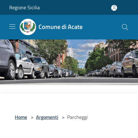
Salta al contenuto principale
Regione Sicilia
Comune di Acate
Home
>
Argomenti
>
Parcheggi