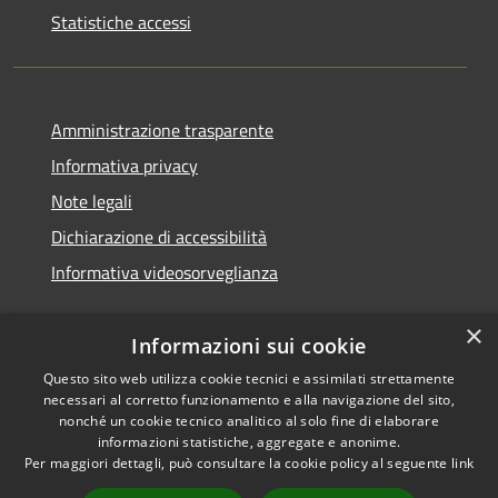
Statistiche accessi
Amministrazione trasparente
Informativa privacy
Note legali
Dichiarazione di accessibilità
Informativa videosorveglianza
×
Informazioni sui cookie
Questo sito web utilizza cookie tecnici e assimilati strettamente
necessari al corretto funzionamento e alla navigazione del sito,
RSS
Copyright © 2026 • Comune di
nonché un cookie tecnico analitico al solo fine di elaborare
Accessibilità
Acate • Powered by
informazioni statistiche, aggregate e anonime.
Privacy
Municipium
Accesso
Per maggiori dettagli, può consultare la cookie policy al seguente
link
•
Cookie
redazione