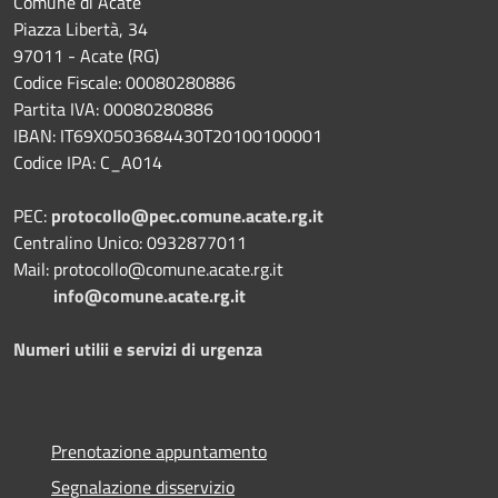
Comune di Acate
Piazza Libertà, 34
97011 - Acate (RG)
Codice Fiscale: 00080280886
Partita IVA: 00080280886
IBAN: IT69X0503684430T20100100001
Codice IPA: C_A014
PEC:
protocollo@pec.comune.acate.rg.it
Centralino Unico: 0932877011
Mail: protocollo@comune.acate.rg.it
info@comune.acate.rg.it
Numeri utilii e servizi di urgenza
Prenotazione appuntamento
Segnalazione disservizio