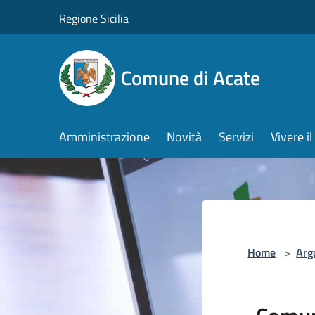
Salta al contenuto principale
Regione Sicilia
Comune di Acate
Amministrazione
Novità
Servizi
Vivere 
Home
>
Arg