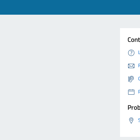
Cont
Prob