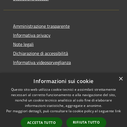
Amministrazione trasparente
Informativa privacy
Note legali
Dichiarazione di accessibilità
Informativa videosorveglianza
×
Informazioni sui cookie
Questo sito web utilizza cookie tecnici e assimilati strettamente
necessari al corretto funzionamento e alla navigazione del sito,
RSS
Copyright © 2026 • Comune di
nonché un cookie tecnico analitico al solo fine di elaborare
Accessibilità
Acate • Powered by
informazioni statistiche, aggregate e anonime.
Privacy
Municipium
Accesso
Per maggiori dettagli, può consultare la cookie policy al seguente
link
•
Cookie
redazione
RIFIUTA TUTTO
ACCETTA TUTTO
Mappa del sito