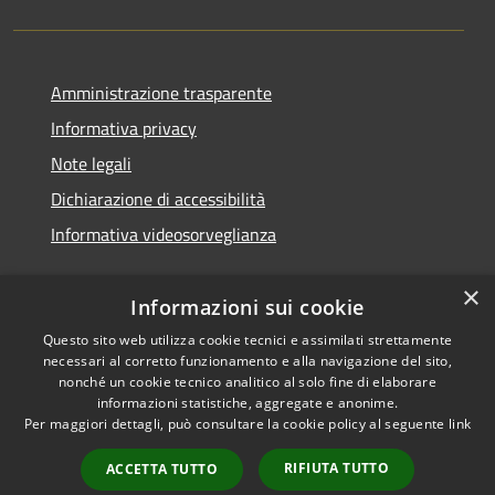
Amministrazione trasparente
Informativa privacy
Note legali
Dichiarazione di accessibilità
Informativa videosorveglianza
×
Informazioni sui cookie
Questo sito web utilizza cookie tecnici e assimilati strettamente
necessari al corretto funzionamento e alla navigazione del sito,
RSS
Copyright © 2026 • Comune di
nonché un cookie tecnico analitico al solo fine di elaborare
Accessibilità
Acate • Powered by
informazioni statistiche, aggregate e anonime.
Privacy
Municipium
Accesso
Per maggiori dettagli, può consultare la cookie policy al seguente
link
•
Cookie
redazione
RIFIUTA TUTTO
ACCETTA TUTTO
Mappa del sito