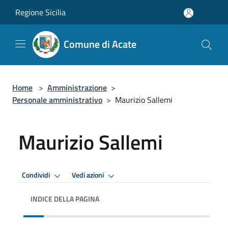
Salta al contenuto principale
Regione Sicilia
Comune di Acate
Home
>
Amministrazione
>
Personale amministrativo
>
Maurizio Sallemi
Maurizio Sallemi
Condividi
Vedi azioni
INDICE DELLA PAGINA