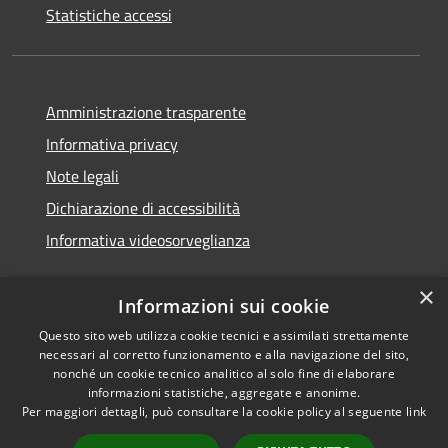
Statistiche accessi
Amministrazione trasparente
Informativa privacy
Note legali
Dichiarazione di accessibilità
Informativa videosorveglianza
×
Informazioni sui cookie
Questo sito web utilizza cookie tecnici e assimilati strettamente
necessari al corretto funzionamento e alla navigazione del sito,
RSS
Copyright © 2026 • Comune di
nonché un cookie tecnico analitico al solo fine di elaborare
Accessibilità
Acate • Powered by
informazioni statistiche, aggregate e anonime.
Privacy
Municipium
Accesso
Per maggiori dettagli, può consultare la cookie policy al seguente
link
•
Cookie
redazione