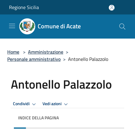
Salta al contenuto principale
Regione Sicilia
Comune di Acate
Home
>
Amministrazione
>
Personale amministrativo
>
Antonello Palazzolo
Antonello Palazzolo
Condividi
Vedi azioni
INDICE DELLA PAGINA