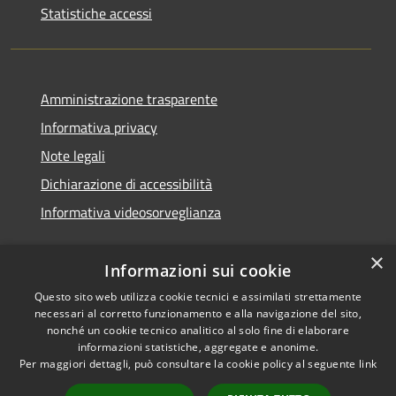
Statistiche accessi
Amministrazione trasparente
Informativa privacy
Note legali
Dichiarazione di accessibilità
Informativa videosorveglianza
×
Informazioni sui cookie
Questo sito web utilizza cookie tecnici e assimilati strettamente
necessari al corretto funzionamento e alla navigazione del sito,
RSS
Copyright © 2026 • Comune di
nonché un cookie tecnico analitico al solo fine di elaborare
Accessibilità
Acate • Powered by
informazioni statistiche, aggregate e anonime.
Privacy
Municipium
Accesso
Per maggiori dettagli, può consultare la cookie policy al seguente
link
•
Cookie
redazione