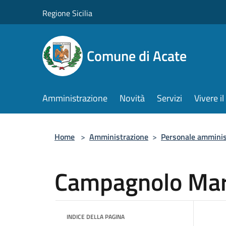
Salta al contenuto principale
Regione Sicilia
Comune di Acate
Amministrazione
Novità
Servizi
Vivere 
Home
>
Amministrazione
>
Personale amminis
Campagnolo Mar
INDICE DELLA PAGINA