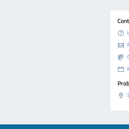
Cont
Prob