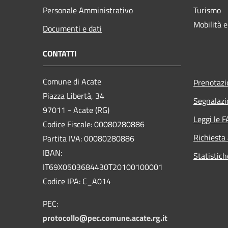
Personale Amministrativo
Turismo
Mobilità e
Documenti e dati
CONTATTI
Comune di Acate
Prenotaz
Piazza Libertà, 34
Segnalazi
97011 - Acate (RG)
Leggi le 
Codice Fiscale: 00080280886
Richiesta
Partita IVA: 00080280886
IBAN:
Statistich
IT69X0503684430T20100100001
Codice IPA: C_A014
PEC:
protocollo@pec.comune.acate.rg.it