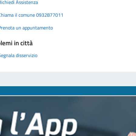
Richiedi Assistenza
Chiama il comune 0932877011
Prenota un appuntamento
lemi in città
Segnala disservizio