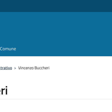
il Comune
trativo
>
Vincenzo Buccheri
ri