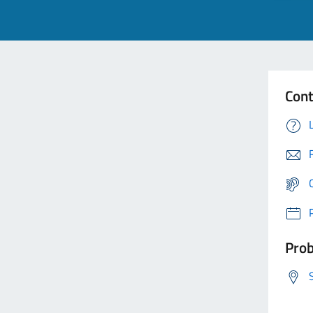
Cont
Prob