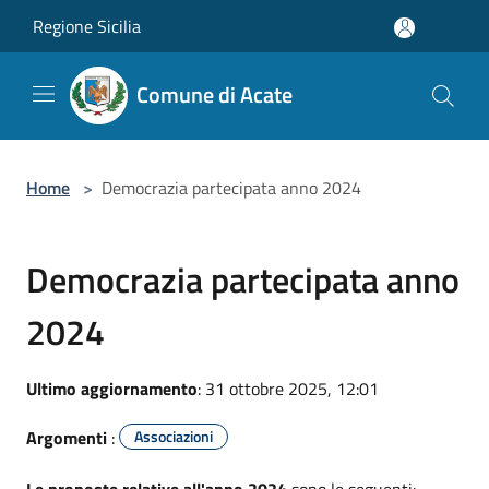
Salta al contenuto principale
Regione Sicilia
Comune di Acate
Home
>
Democrazia partecipata anno 2024
Democrazia partecipata anno
2024
Ultimo aggiornamento
: 31 ottobre 2025, 12:01
Argomenti
:
Associazioni
Le proposte relative all'anno 2024
sono le seguenti: