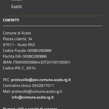
Eventi
CONTATTI
Comune di Acate
Piazza Libertà, 34
97011 - Acate (RG)
Codice Fiscale: 00080280886
Partita IVA: 00080280886
IBAN: IT69X0503684430T20100100001
Codice IPA: C_A014
PEC:
protocollo@pec.comune.acate.rg.it
Centralino Unico: 0932877011
Mail: protocollo@comune.acate.rg.it
info@comune.acate.rg.it
Numeri utilii e servizi di urgenza