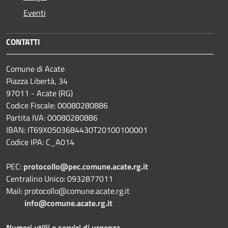
Eventi
CONTATTI
Comune di Acate
Piazza Libertà, 34
97011 - Acate (RG)
Codice Fiscale: 00080280886
Partita IVA: 00080280886
IBAN: IT69X0503684430T20100100001
Codice IPA: C_A014
PEC:
protocollo@pec.comune.acate.rg.it
Centralino Unico: 0932877011
Mail: protocollo@comune.acate.rg.it
info@comune.acate.rg.it
Numeri utilii e servizi di urgenza