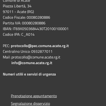
Comune di Acate
Piazza Libertà, 34
97011 - Acate (RG)
Codice Fiscale: 00080280886
Partita IVA: 00080280886
IBAN: IT69X0503684430T20100100001
Codice IPA: C_A014
PEC:
protocollo@pec.comune.acate.rg.it
Centralino Unico: 0932877011
Mail: protocollo@comune.acate.rg.it
info@comune.acate.rg.it
Numeri utilii e servizi di urgenza
Prenotazione appuntamento
Segnalazione disservizio