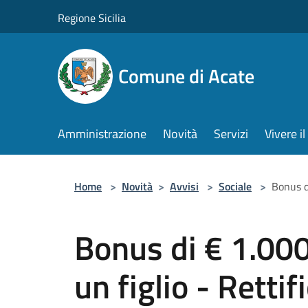
Salta al contenuto principale
Regione Sicilia
Comune di Acate
Amministrazione
Novità
Servizi
Vivere 
Home
>
Novità
>
Avvisi
>
Sociale
>
Bonus di
Bonus di € 1.000
un figlio - Rettif