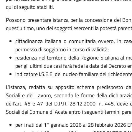
qui di seguito stabiliti.
Possono presentare istanza per la concessione del Bonu
quest’ultimo, uno dei soggetti esercenti la potestà parent
cittadinanza italiana o comunitaria ovvero, in caso
permesso di soggiorno in corso di validità;
residenza nel territorio della Regione Siciliana al m
per gli ultimi due casi farà fede la data del Decreto 
indicatore I.S.E.E. del nucleo familiare del richieden
L’istanza, redatta su apposito schema predisposto dall
Sociali e del Lavoro, secondo le forme della dichiarazio
dell’art. 46 e 47 del D.P.R. 28.12.2000, n. 445, deve e
Sociali del Comune di Acate entro i seguenti termini pere
per i nati dal 1° gennaio 2026 al 28 febbraio 2026