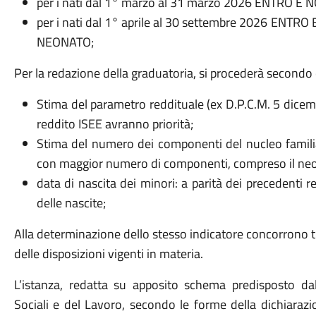
per i nati dal 1° marzo al 31 marzo 2026 ENTRO E N
per i nati dal 1° aprile al 30 settembre 2026 EN
NEONATO;
Per la redazione della graduatoria, si procederà secondo cr
Stima del parametro reddituale (ex D.P.C.M. 5 dicemb
reddito ISEE avranno priorità;
Stima del numero dei componenti del nucleo familiar
con maggior numero di componenti, compreso il neon
data di nascita dei minori: a parità dei precedenti r
delle nascite;
Alla determinazione dello stesso indicatore concorrono tu
delle disposizioni vigenti in materia.
L’istanza, redatta su apposito schema predisposto dall
Sociali e del Lavoro, secondo le forme della dichiarazio