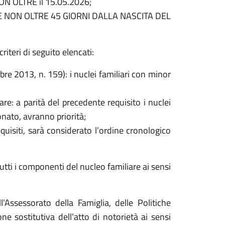
ON OLTRE il 15.05.2026;
TRO E NON OLTRE 45 GIORNI DALLA NASCITA DEL
iteri di seguito elencati:
re 2013, n. 159): i nuclei familiari con minor
e: a parità del precedente requisito i nuclei
ato, avranno priorità;
equisiti, sarà considerato l’ordine cronologico
tti i componenti del nucleo familiare ai sensi
’Assessorato della Famiglia, delle Politiche
ne sostitutiva dell’atto di notorietà ai sensi