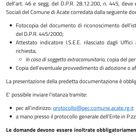
dell’art. 46 e segg. del D.P.R. 28.12.200, n. 445, deve 
Sociali del Comune di Acate corredata dalla seguente d
Fotocopia del documento di riconoscimento dell’istan
del D.P.R. 445/2000;
Attestato indicatore I.S.E.E. rilasciato dagli Uffici 
richiesta;
In caso di soggetto extracomunitario
, copia del pe
Copia dell’eventuale provvedimento di adozione o a
La presentazione della predetta documentazione è obbligat
E' possibile inviare l'istanza tramite:
pec all’indirizzo:
protocollo@pec.comune.acate.rg.it
a mano presso il protocollo generale dell’Ente in P.zz
Le domande devono essere inoltrate obbligatoriamente