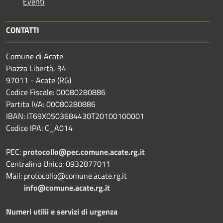
Eventi
CONTATTI
Comune di Acate
Piazza Libertà, 34
97011 - Acate (RG)
Codice Fiscale: 00080280886
Partita IVA: 00080280886
IBAN: IT69X0503684430T20100100001
Codice IPA: C_A014
PEC:
protocollo@pec.comune.acate.rg.it
Centralino Unico: 0932877011
Mail: protocollo@comune.acate.rg.it
info@comune.acate.rg.it
Numeri utilii e servizi di urgenza