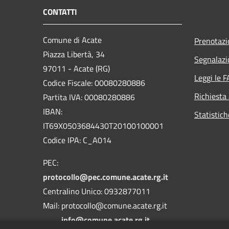
CONTATTI
Comune di Acate
Prenotaz
Piazza Libertà, 34
Segnalazi
97011 - Acate (RG)
Leggi le 
Codice Fiscale: 00080280886
Richiesta
Partita IVA: 00080280886
IBAN:
Statistich
IT69X0503684430T20100100001
Codice IPA: C_A014
PEC:
protocollo@pec.comune.acate.rg.it
Centralino Unico: 0932877011
Mail: protocollo@comune.acate.rg.it
info@comune.acate.rg.it