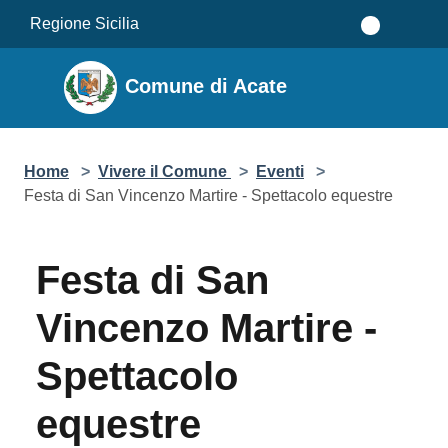
Salta al contenuto principale
Regione Sicilia
Comune di Acate
Home
>
Vivere il Comune
>
Eventi
>
Festa di San Vincenzo Martire - Spettacolo equestre
Festa di San Vincenzo
Martire - Spettacolo
equestre
Emozionanti esibizioni artistiche e tecniche, unendo
l'abilità del cavaliere all'eleganza del cavallo