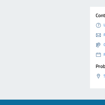
Cont
Prob