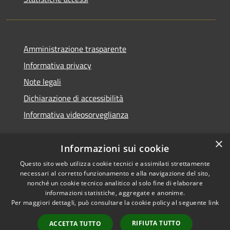
Amministrazione trasparente
Informativa privacy
Note legali
Dichiarazione di accessibilità
Informativa videosorveglianza
×
Informazioni sui cookie
Questo sito web utilizza cookie tecnici e assimilati strettamente
necessari al corretto funzionamento e alla navigazione del sito,
RSS
Copyright © 2026 • Comune di
nonché un cookie tecnico analitico al solo fine di elaborare
Accessibilità
Acate • Powered by
informazioni statistiche, aggregate e anonime.
Privacy
Municipium
Accesso
Per maggiori dettagli, può consultare la cookie policy al seguente
link
•
Cookie
redazione
RIFIUTA TUTTO
ACCETTA TUTTO
Mappa del sito