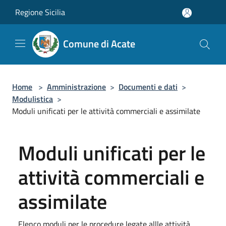
Salta al contenuto principale
Regione Sicilia
Comune di Acate
Home
>
Amministrazione
>
Documenti e dati
>
Modulistica
>
Moduli unificati per le attività commerciali e assimilate
Moduli unificati per le
attività commerciali e
assimilate
Elenco moduli per le procedure legate allle attività