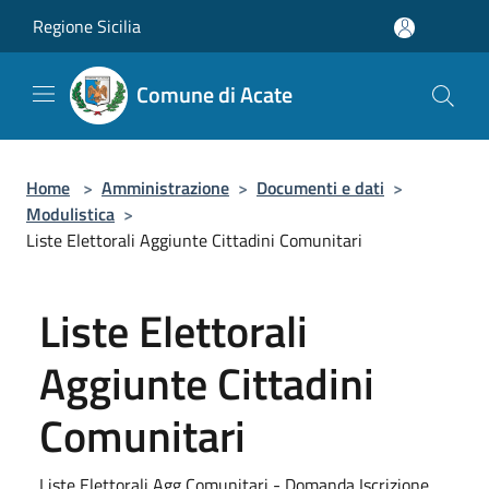
Salta al contenuto principale
Regione Sicilia
Comune di Acate
Home
>
Amministrazione
>
Documenti e dati
>
Modulistica
>
Liste Elettorali Aggiunte Cittadini Comunitari
Liste Elettorali
Aggiunte Cittadini
Comunitari
Liste Elettorali Agg Comunitari - Domanda Iscrizione.