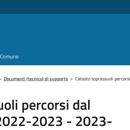
il Comune
>
Documenti (tecnico) di supporto
>
Catasto soprassuoli percor
oli percorsi dal
 2022-2023 - 2023-