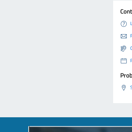
Cont
Prob