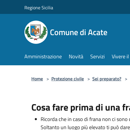
Salta al contenuto principale
Regione Sicilia
Comune di Acate
Amministrazione
Novità
Servizi
Vivere 
Home
>
Protezione civile
>
Sei preparato?
>
Cosa fare prima di una f
Ricorda che in caso di frana non ci sono 
Soltanto un luogo più elevato ti può dare