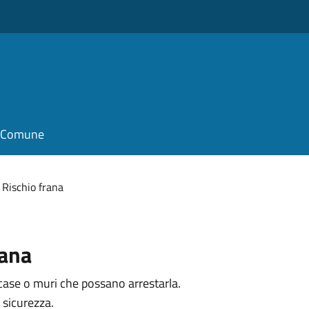
il Comune
Rischio frana
rana
case o muri che possano arrestarla.
 sicurezza.