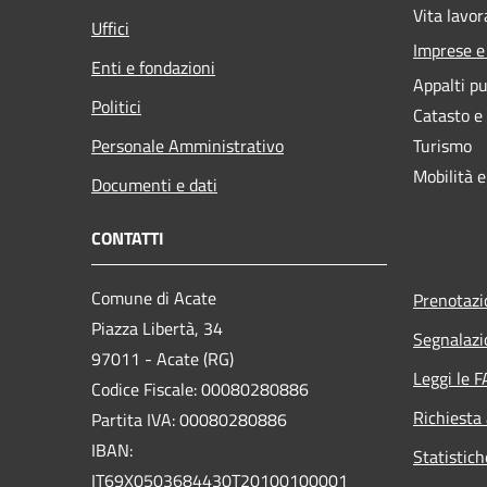
Vita lavor
Uffici
Imprese 
Enti e fondazioni
Appalti pu
Politici
Catasto e
Personale Amministrativo
Turismo
Mobilità e
Documenti e dati
CONTATTI
Comune di Acate
Prenotaz
Piazza Libertà, 34
Segnalazi
97011 - Acate (RG)
Leggi le 
Codice Fiscale: 00080280886
Richiesta
Partita IVA: 00080280886
IBAN:
Statistich
IT69X0503684430T20100100001