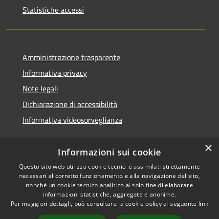
Statistiche accessi
Amministrazione trasparente
Informativa privacy
Note legali
Dichiarazione di accessibilità
Informativa videosorveglianza
×
Informazioni sui cookie
Questo sito web utilizza cookie tecnici e assimilati strettamente
necessari al corretto funzionamento e alla navigazione del sito,
RSS
Copyright © 2026 • Comune di
nonché un cookie tecnico analitico al solo fine di elaborare
Accessibilità
Acate • Powered by
informazioni statistiche, aggregate e anonime.
Privacy
Municipium
Accesso
Per maggiori dettagli, può consultare la cookie policy al seguente
link
•
Cookie
redazione